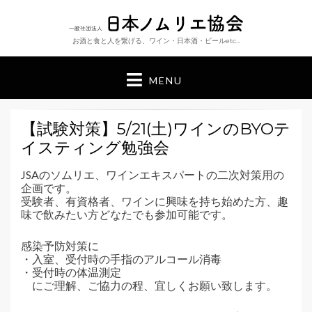
お酒と食と人を繋げる、ワイン・日本酒・ビールetc…
MENU
【試験対策】5/21(土)ワインのBYOテ
イスティング勉強会
JSAのソムリエ、ワインエキスパートの二次対策用の
企画です。
受験者、有資格者、ワインに興味を持ち始めた方、趣
味で飲みたい方どなたでも参加可能です。
感染予防対策に
・入室、受付時の手指のアルコール消毒
・受付時の体温測定
にご理解、ご協力の程、宜しくお願い致します。