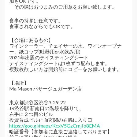
加もOKです。
その際はおつまみのご用意をお願い致します。
食事の持参は任意です。
食事されながらでもOKです。
【会場にあるもの】
ワインクーラー、チェイサーの水、ワインオープナ
ー、紙コップ(吐器用or水飲み用)
2021年出題のテイスティングシート
テイスティングシートは1枚ずつ配布します。
複数枚欲しい方は開始前にコピーをお願いします。
【場所】
Ma Mason パサージュガーデン店
東京都渋谷区渋谷3-29-22
JR渋谷駅 新南口の階段を降りて、
右手に２つ目のビル
投資育成ビル正面玄関の右脇に入り口
https://goo.gl/maps/KcxV5GzCrnjfo8EMA
暗証番号【参加者に直接ご連絡しております】